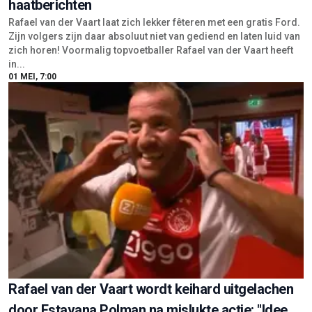
haatberichten
Rafael van der Vaart laat zich lekker fêteren met een gratis Ford.
Zijn volgers zijn daar absoluut niet van gediend en laten luid van
zich horen! Voormalig topvoetballer Rafael van der Vaart heeft
in...
01 MEI, 7:00
Rafael van der Vaart wordt keihard uitgelachen
door Estavana Polman na mislukte actie: "Idee