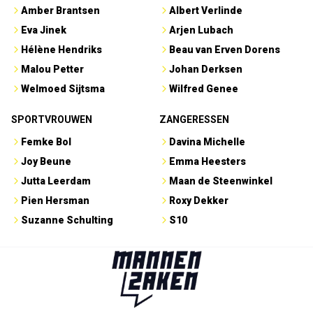
Amber Brantsen
Albert Verlinde
Eva Jinek
Arjen Lubach
Hélène Hendriks
Beau van Erven Dorens
Malou Petter
Johan Derksen
Welmoed Sijtsma
Wilfred Genee
SPORTVROUWEN
ZANGERESSEN
Femke Bol
Davina Michelle
Joy Beune
Emma Heesters
Jutta Leerdam
Maan de Steenwinkel
Pien Hersman
Roxy Dekker
Suzanne Schulting
S10