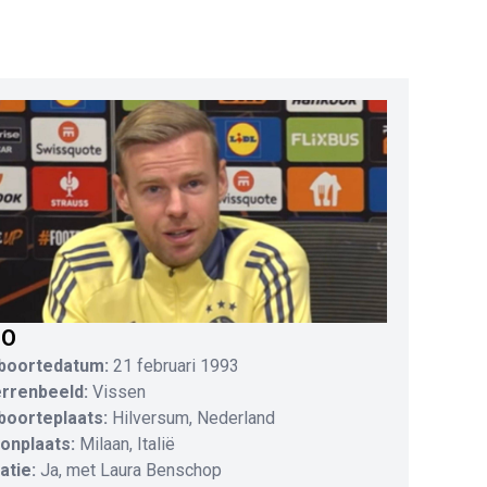
IO
boortedatum:
21 februari 1993
errenbeeld:
Vissen
boorteplaats:
Hilversum, Nederland
onplaats:
Milaan, Italië
atie:
Ja, met Laura Benschop