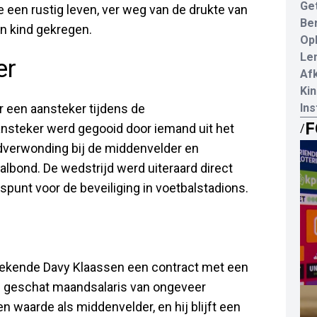
Ge
 een rustig leven, ver weg van de drukte van
Be
n kind gekregen.
Opl
Le
er
Af
Kin
r een aansteker tijdens de
In
F
nsteker werd gegooid door iemand uit het
/
fdverwonding bij de middenvelder en
lbond. De wedstrijd werd uiteraard direct
spunt voor de beveiliging in voetbalstadions.
 tekende Davy Klaassen een contract met een
en geschat maandsalaris van ongeveer
en waarde als middenvelder, en hij blijft een