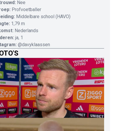
trouwd:
Nee
roep:
Profvoetballer
eiding:
Middelbare school (HAVO)
ngte:
1,79 m
komst:
Nederlands
deren:
ja, 1
stagram:
@davyklaassen
OTO'S