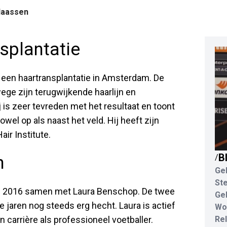
laassen
splantatie
een haartransplantatie in Amsterdam. De
ge zijn terugwijkende haarlijn en
 is zeer tevreden met het resultaat en toont
wel op als naast het veld. Hij heeft zijn
air Institute.
B
n
/
Ge
St
ds 2016 samen met Laura Benschop. De twee
Ge
ie jaren nog steeds erg hecht. Laura is actief
Wo
n carrière als professioneel voetballer.
Rel