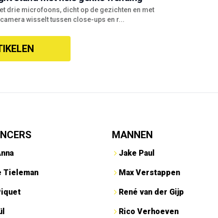
et drie microfoons, dicht op de gezichten en met
 camera wisselt tussen close-ups en r...
TIKELEN
ENCERS
MANNEN
Anna
Jake Paul
e Tieleman
Max Verstappen
Piquet
René van der Gijp
ül
Rico Verhoeven