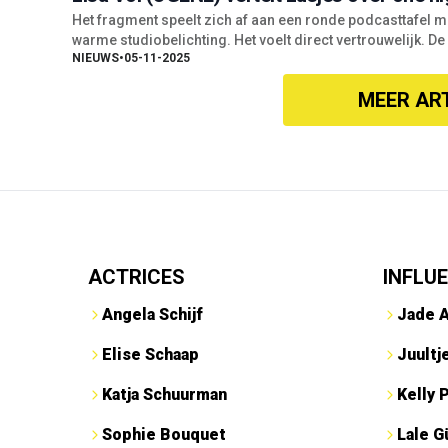
Het fragment speelt zich af aan een ronde podcasttafel m
warme studiobelichting. Het voelt direct vertrouwelijk. De
NIEUWS
•
05-11-2025
MEER AR
ACTRICES
INFLU
Angela Schijf
Jade 
Elise Schaap
Juultj
Katja Schuurman
Kelly 
Sophie Bouquet
Lale G