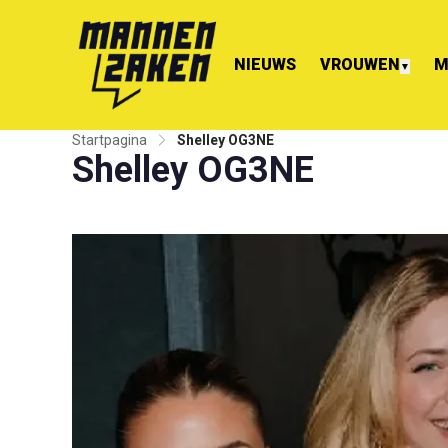
NIEUWS
VROUWEN
M
▼
Startpagina
Shelley OG3NE
Shelley OG3NE