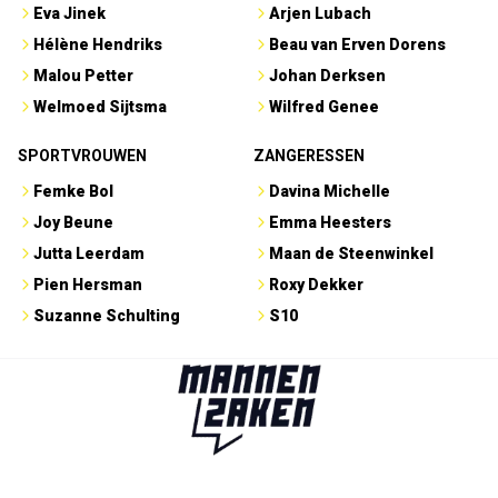
Eva Jinek
Arjen Lubach
Hélène Hendriks
Beau van Erven Dorens
Malou Petter
Johan Derksen
Welmoed Sijtsma
Wilfred Genee
SPORTVROUWEN
ZANGERESSEN
Femke Bol
Davina Michelle
Joy Beune
Emma Heesters
Jutta Leerdam
Maan de Steenwinkel
Pien Hersman
Roxy Dekker
Suzanne Schulting
S10