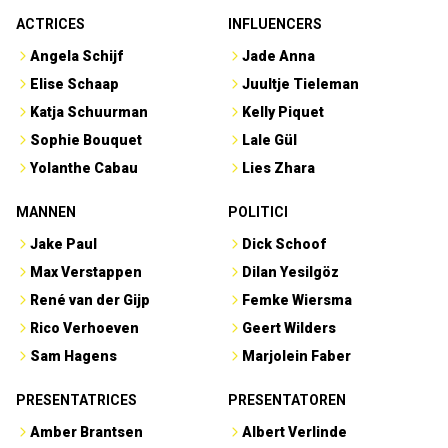
ACTRICES
INFLUENCERS
Angela Schijf
Jade Anna
Elise Schaap
Juultje Tieleman
Katja Schuurman
Kelly Piquet
Sophie Bouquet
Lale Gül
Yolanthe Cabau
Lies Zhara
MANNEN
POLITICI
Jake Paul
Dick Schoof
Max Verstappen
Dilan Yesilgöz
René van der Gijp
Femke Wiersma
Rico Verhoeven
Geert Wilders
Sam Hagens
Marjolein Faber
PRESENTATRICES
PRESENTATOREN
Amber Brantsen
Albert Verlinde