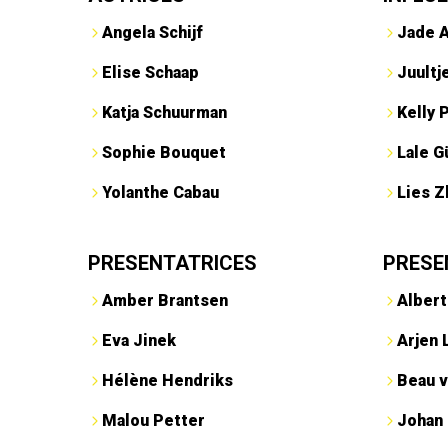
Angela Schijf
Jade 
Elise Schaap
Juultj
Katja Schuurman
Kelly 
Sophie Bouquet
Lale G
Yolanthe Cabau
Lies Z
PRESENTATRICES
PRESE
Amber Brantsen
Albert
Eva Jinek
Arjen 
Hélène Hendriks
Beau v
Malou Petter
Johan