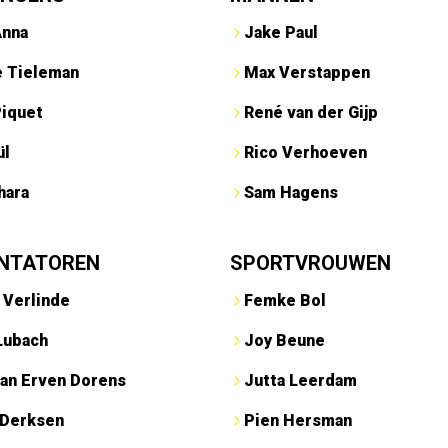
Anna
Jake Paul
e Tieleman
Max Verstappen
Piquet
René van der Gijp
ül
Rico Verhoeven
hara
Sam Hagens
NTATOREN
SPORTVROUWEN
 Verlinde
Femke Bol
Lubach
Joy Beune
an Erven Dorens
Jutta Leerdam
 Derksen
Pien Hersman