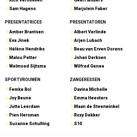
Rico Verhoeven
Geert Wilders
Sam Hagens
Marjolein Faber
PRESENTATRICES
PRESENTATOREN
Amber Brantsen
Albert Verlinde
Eva Jinek
Arjen Lubach
Hélène Hendriks
Beau van Erven Dorens
Malou Petter
Johan Derksen
Welmoed Sijtsma
Wilfred Genee
SPORTVROUWEN
ZANGERESSEN
Femke Bol
Davina Michelle
Joy Beune
Emma Heesters
Jutta Leerdam
Maan de Steenwinkel
Pien Hersman
Roxy Dekker
Suzanne Schulting
S10