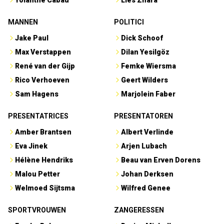
Yolanthe Cabau
Lies Zhara
MANNEN
POLITICI
Jake Paul
Dick Schoof
Max Verstappen
Dilan Yesilgöz
René van der Gijp
Femke Wiersma
Rico Verhoeven
Geert Wilders
Sam Hagens
Marjolein Faber
PRESENTATRICES
PRESENTATOREN
Amber Brantsen
Albert Verlinde
Eva Jinek
Arjen Lubach
Hélène Hendriks
Beau van Erven Dorens
Malou Petter
Johan Derksen
Welmoed Sijtsma
Wilfred Genee
SPORTVROUWEN
ZANGERESSEN