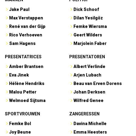
Jake Paul
Dick Schoof
Max Verstappen
Dilan Yesilgöz
René van der Gijp
Femke Wiersma
Rico Verhoeven
Geert Wilders
Sam Hagens
Marjolein Faber
PRESENTATRICES
PRESENTATOREN
Amber Brantsen
Albert Verlinde
Eva Jinek
Arjen Lubach
Hélène Hendriks
Beau van Erven Dorens
Malou Petter
Johan Derksen
Welmoed Sijtsma
Wilfred Genee
SPORTVROUWEN
ZANGERESSEN
Femke Bol
Davina Michelle
Joy Beune
Emma Heesters