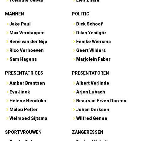
Yolanthe Cabau
Lies Zhara
MANNEN
POLITICI
Jake Paul
Dick Schoof
Max Verstappen
Dilan Yesilgöz
René van der Gijp
Femke Wiersma
Rico Verhoeven
Geert Wilders
Sam Hagens
Marjolein Faber
PRESENTATRICES
PRESENTATOREN
Amber Brantsen
Albert Verlinde
Eva Jinek
Arjen Lubach
Hélène Hendriks
Beau van Erven Dorens
Malou Petter
Johan Derksen
Welmoed Sijtsma
Wilfred Genee
SPORTVROUWEN
ZANGERESSEN