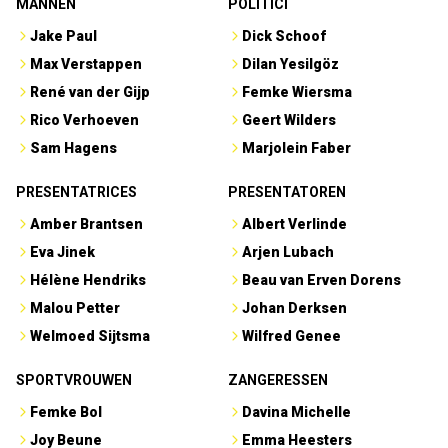
MANNEN
POLITICI
Jake Paul
Dick Schoof
Max Verstappen
Dilan Yesilgöz
René van der Gijp
Femke Wiersma
Rico Verhoeven
Geert Wilders
Sam Hagens
Marjolein Faber
PRESENTATRICES
PRESENTATOREN
Amber Brantsen
Albert Verlinde
Eva Jinek
Arjen Lubach
Hélène Hendriks
Beau van Erven Dorens
Malou Petter
Johan Derksen
Welmoed Sijtsma
Wilfred Genee
SPORTVROUWEN
ZANGERESSEN
Femke Bol
Davina Michelle
Joy Beune
Emma Heesters