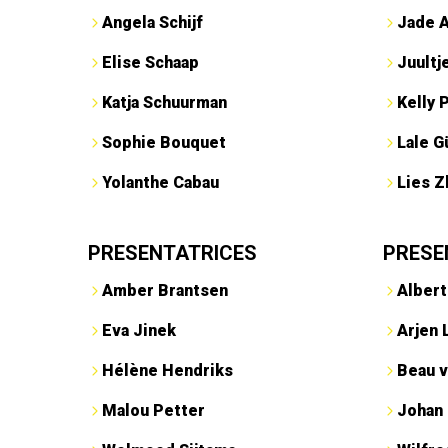
Angela Schijf
Jade 
Elise Schaap
Juultj
Katja Schuurman
Kelly 
Sophie Bouquet
Lale G
Yolanthe Cabau
Lies Z
PRESENTATRICES
PRESE
Amber Brantsen
Albert
Eva Jinek
Arjen 
Hélène Hendriks
Beau v
Malou Petter
Johan