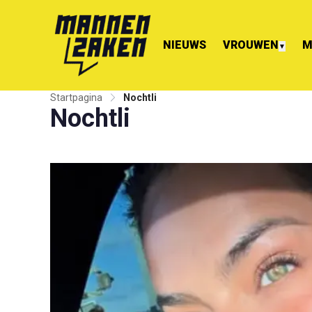
NIEUWS
VROUWEN
M
▼
Startpagina
Nochtli
Nochtli