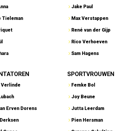
Anna
Jake Paul
e Tieleman
Max Verstappen
Piquet
René van der Gijp
ül
Rico Verhoeven
hara
Sam Hagens
NTATOREN
SPORTVROUWEN
 Verlinde
Femke Bol
Lubach
Joy Beune
an Erven Dorens
Jutta Leerdam
 Derksen
Pien Hersman