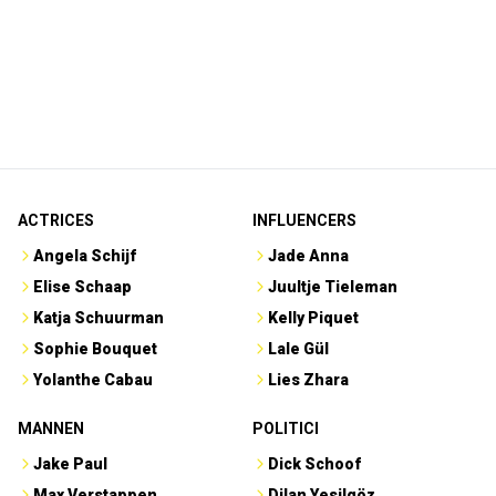
ACTRICES
INFLUENCERS
Angela Schijf
Jade Anna
Elise Schaap
Juultje Tieleman
Katja Schuurman
Kelly Piquet
Sophie Bouquet
Lale Gül
Yolanthe Cabau
Lies Zhara
MANNEN
POLITICI
Jake Paul
Dick Schoof
Max Verstappen
Dilan Yesilgöz