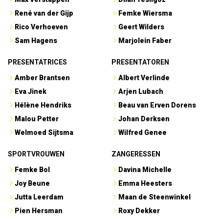
René van der Gijp
Femke Wiersma
Rico Verhoeven
Geert Wilders
Sam Hagens
Marjolein Faber
PRESENTATRICES
PRESENTATOREN
Amber Brantsen
Albert Verlinde
Eva Jinek
Arjen Lubach
Hélène Hendriks
Beau van Erven Dorens
Malou Petter
Johan Derksen
Welmoed Sijtsma
Wilfred Genee
SPORTVROUWEN
ZANGERESSEN
Femke Bol
Davina Michelle
Joy Beune
Emma Heesters
Jutta Leerdam
Maan de Steenwinkel
Pien Hersman
Roxy Dekker