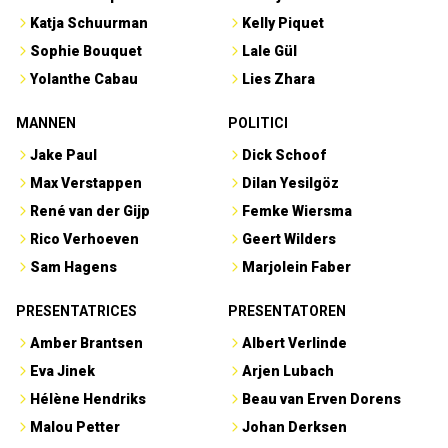
Katja Schuurman
Kelly Piquet
Sophie Bouquet
Lale Gül
Yolanthe Cabau
Lies Zhara
MANNEN
POLITICI
Jake Paul
Dick Schoof
Max Verstappen
Dilan Yesilgöz
René van der Gijp
Femke Wiersma
Rico Verhoeven
Geert Wilders
Sam Hagens
Marjolein Faber
PRESENTATRICES
PRESENTATOREN
Amber Brantsen
Albert Verlinde
Eva Jinek
Arjen Lubach
Hélène Hendriks
Beau van Erven Dorens
Malou Petter
Johan Derksen