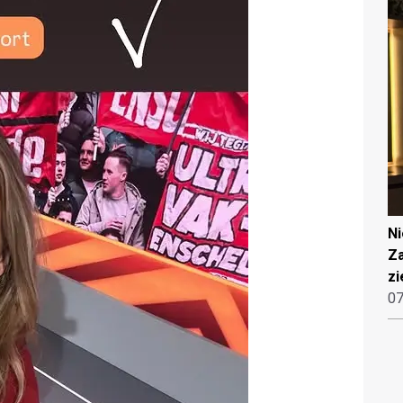
N
Za
zi
07