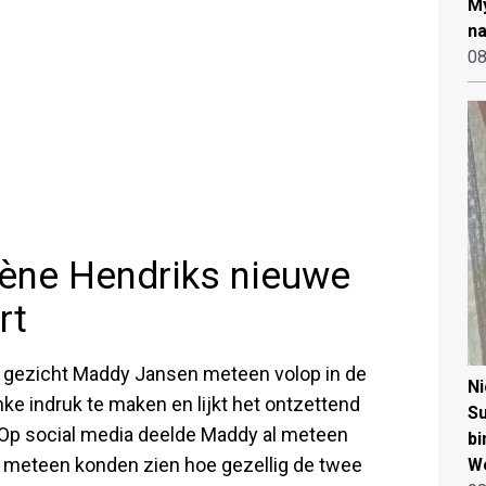
My
na
08
ène Hendriks nieuwe
rt
e gezicht Maddy Jansen meteen volop in de
N
nke indruk te maken en lijkt het ontzettend
Su
Op social media deelde Maddy al meteen
bi
 meteen konden zien hoe gezellig de twee
W