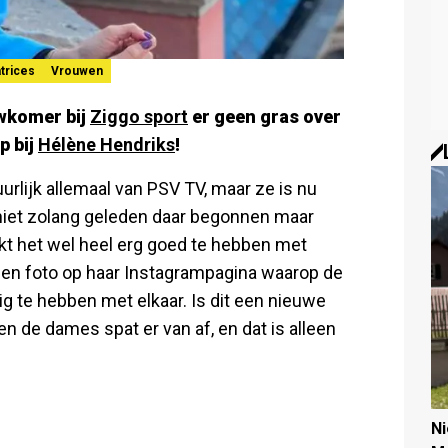
trices
Vrouwen
uwkomer bij
Ziggo sport
er geen gras over
p bij
Hélène Hendriks
!
lijk allemaal van PSV TV, maar ze is nu
 niet zolang geleden daar begonnen maar
ijkt het wel heel erg goed te hebben met
een foto op haar Instagrampagina waarop de
ig te hebben met elkaar. Is dit een nieuwe
 de dames spat er van af, en dat is alleen
N