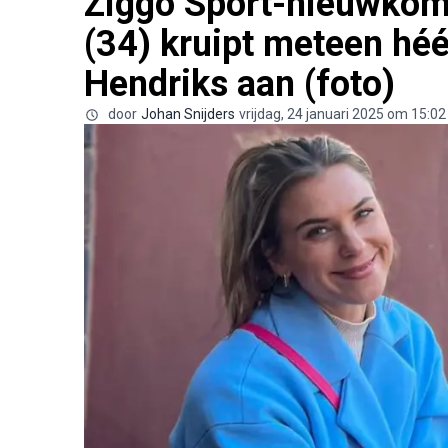
Ziggo Sport-nieuwko
(34) kruipt meteen héé
Hendriks aan (foto)
door
Johan Snijders
vrijdag, 24 januari 2025 om 15:02