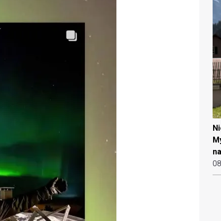
N
My
na
08