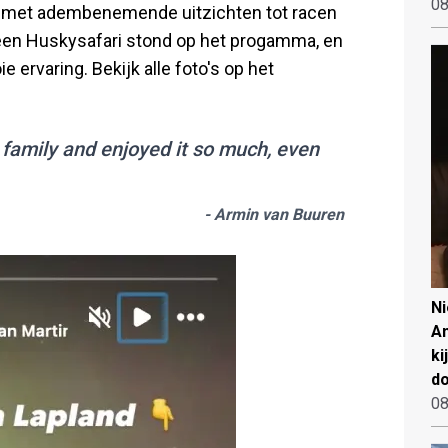
08
en met adembenemende uitzichten tot racen
 een Huskysafari stond op het progamma, en
ervaring. Bekijk alle foto's op het
 family and enjoyed it so much, even
- Armin van Buuren
N
An
ki
d
08