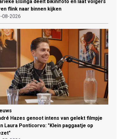
rieke Elsinga deelt bikinifoto en laat volgers
en flink naar binnen kijken
-08-2026
ieuws
dré Hazes genoot intens van gelekt filmpje
n Laura Ponticorvo: "Klein paggaatje op
zet"