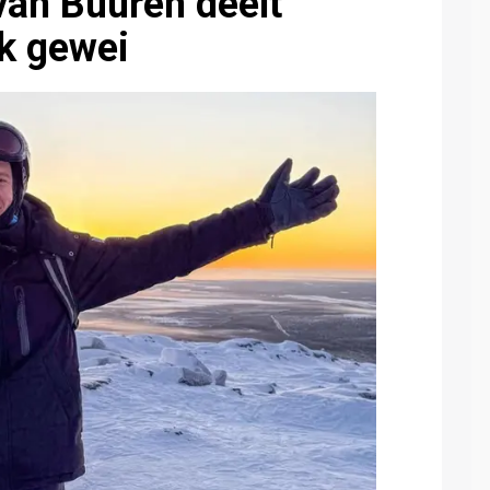
van Buuren deelt
nk gewei