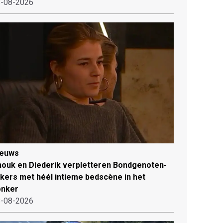
-08-2026
ieuws
ouk en Diederik verpletteren Bondgenoten-
jkers met héél intieme bedscène in het
onker
-08-2026