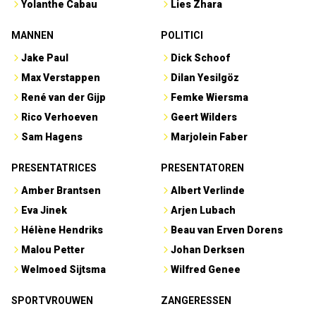
Yolanthe Cabau
Lies Zhara
MANNEN
POLITICI
Jake Paul
Dick Schoof
Max Verstappen
Dilan Yesilgöz
René van der Gijp
Femke Wiersma
Rico Verhoeven
Geert Wilders
Sam Hagens
Marjolein Faber
PRESENTATRICES
PRESENTATOREN
Amber Brantsen
Albert Verlinde
Eva Jinek
Arjen Lubach
Hélène Hendriks
Beau van Erven Dorens
Malou Petter
Johan Derksen
Welmoed Sijtsma
Wilfred Genee
SPORTVROUWEN
ZANGERESSEN