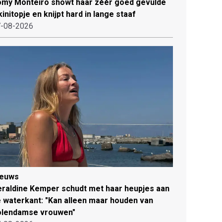
my Monteiro showt haar zéér goed gevulde
kinitopje en knijpt hard in lange staaf
-08-2026
ieuws
raldine Kemper schudt met haar heupjes aan
 waterkant: "Kan alleen maar houden van
olendamse vrouwen"