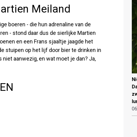
artien Meiland
ge boeren - die hun adrenaline van de
en - stond daar dus de sierlijke Martien
choenen en een Frans sjaaltje jaagde het
de stuipen op het lijf door bier te drinken in
as niet aanwezig, en wat moet je dan? Ja,
N
NEN
Da
zw
lu
06