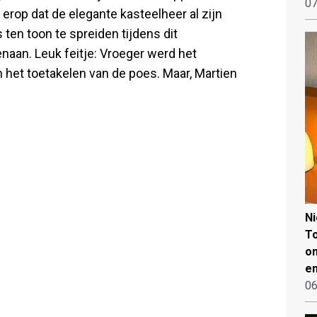
07
rop dat de elegante kasteelheer al zijn
ten toon te spreiden tijdens dit
enaan. Leuk feitje: Vroeger werd het
 het toetakelen van de poes. Maar, Martien
N
To
on
en
06