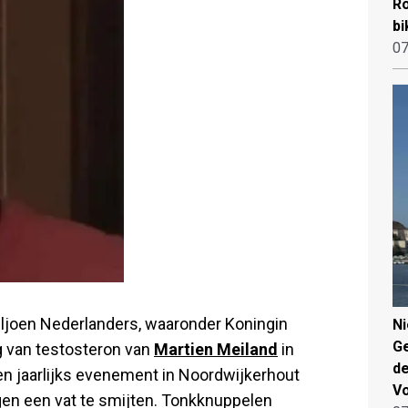
Ro
bi
07
ljoen Nederlanders, waaronder Koningin
N
Ge
g van testosteron van
Martien Meiland
in
de
en jaarlijks evenement in Noordwijkerhout
V
en een vat te smijten. Tonkknuppelen