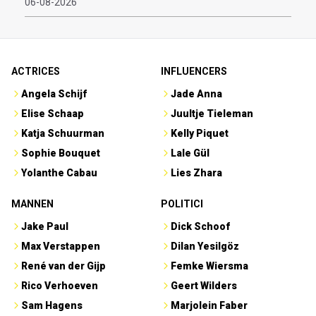
06-08-2026
ACTRICES
INFLUENCERS
Angela Schijf
Jade Anna
Elise Schaap
Juultje Tieleman
Katja Schuurman
Kelly Piquet
Sophie Bouquet
Lale Gül
Yolanthe Cabau
Lies Zhara
MANNEN
POLITICI
Jake Paul
Dick Schoof
Max Verstappen
Dilan Yesilgöz
René van der Gijp
Femke Wiersma
Rico Verhoeven
Geert Wilders
Sam Hagens
Marjolein Faber