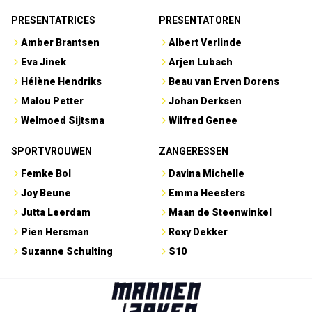
PRESENTATRICES
PRESENTATOREN
Amber Brantsen
Albert Verlinde
Eva Jinek
Arjen Lubach
Hélène Hendriks
Beau van Erven Dorens
Malou Petter
Johan Derksen
Welmoed Sijtsma
Wilfred Genee
SPORTVROUWEN
ZANGERESSEN
Femke Bol
Davina Michelle
Joy Beune
Emma Heesters
Jutta Leerdam
Maan de Steenwinkel
Pien Hersman
Roxy Dekker
Suzanne Schulting
S10