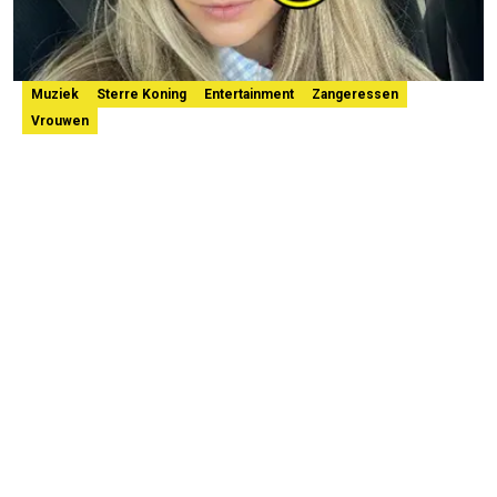
Muziek
Sterre Koning
Entertainment
Zangeressen
Vrouwen