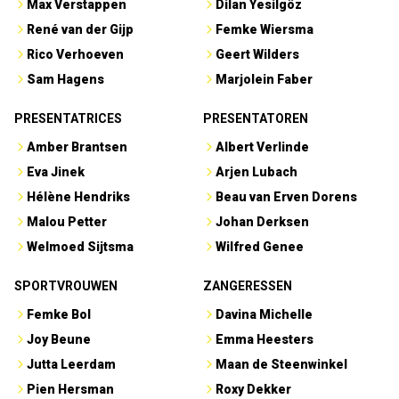
Max Verstappen
Dilan Yesilgöz
René van der Gijp
Femke Wiersma
Rico Verhoeven
Geert Wilders
Sam Hagens
Marjolein Faber
PRESENTATRICES
PRESENTATOREN
Amber Brantsen
Albert Verlinde
Eva Jinek
Arjen Lubach
Hélène Hendriks
Beau van Erven Dorens
Malou Petter
Johan Derksen
Welmoed Sijtsma
Wilfred Genee
SPORTVROUWEN
ZANGERESSEN
Femke Bol
Davina Michelle
Joy Beune
Emma Heesters
Jutta Leerdam
Maan de Steenwinkel
Pien Hersman
Roxy Dekker