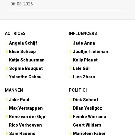
06-08-2026
ACTRICES
INFLUENCERS
Angela Schijf
Jade Anna
Elise Schaap
Juultje Tieleman
Katja Schuurman
Kelly Piquet
Sophie Bouquet
Lale Gül
Yolanthe Cabau
Lies Zhara
MANNEN
POLITICI
Jake Paul
Dick Schoof
Max Verstappen
Dilan Yesilgöz
René van der Gijp
Femke Wiersma
Rico Verhoeven
Geert Wilders
Sam Hagens
Marjolein Faber