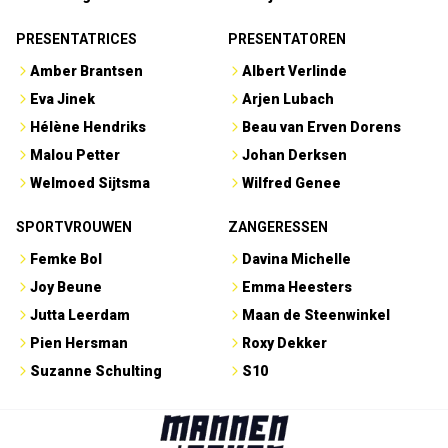
PRESENTATRICES
PRESENTATOREN
Amber Brantsen
Albert Verlinde
Eva Jinek
Arjen Lubach
Hélène Hendriks
Beau van Erven Dorens
Malou Petter
Johan Derksen
Welmoed Sijtsma
Wilfred Genee
SPORTVROUWEN
ZANGERESSEN
Femke Bol
Davina Michelle
Joy Beune
Emma Heesters
Jutta Leerdam
Maan de Steenwinkel
Pien Hersman
Roxy Dekker
Suzanne Schulting
S10