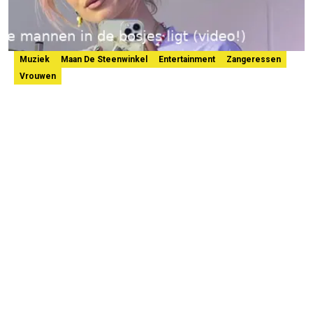
Muziek
Maan De Steenwinkel
Entertainment
Zangeressen
Vrouwen