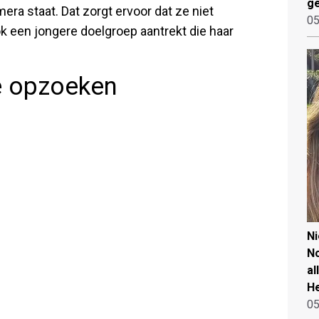
ge
ra staat. Dat zorgt ervoor dat ze niet
05
k een jongere doelgroep aantrekt die haar
e opzoeken
N
No
al
He
05