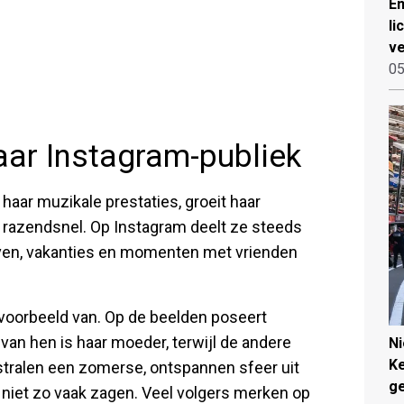
Em
li
ve
05
aar Instagram-publiek
ar muzikale prestaties, groeit haar
 razendsnel. Op Instagram deelt ze steeds
leven, vakanties en momenten met vrienden
voorbeeld van. Op de beelden poseert
 van hen is haar moeder, terwijl de andere
N
Ke
 stralen een zomerse, ontspannen sfeer uit
g
 niet zo vaak zagen. Veel volgers merken op