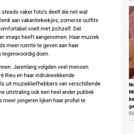
teeds vaker foto's deelt die net wat
Denk aan vakantiekiekjes, zomerse outfits
 comfortabel voelt met zichzelf. Dat
nder imago heeft aangenomen. Haar muziek
teeds meer ruimte te geven aan haar
en tegenwoordig doen.
ennen. Jarenlang volgden veel mensen
ré Rieu en haar indrukwekkende
ls uit muziekliefhebbers van verschillende
N
ine uitstraling ook een heel ander publiek
Mi
be
s meer jongeren lijken haar profiel te
ge
05