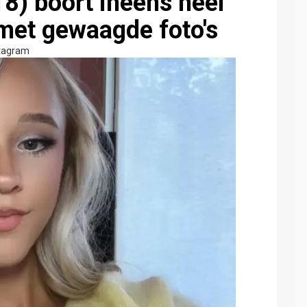
) boort ineens héél
met gewaagde foto's
tagram