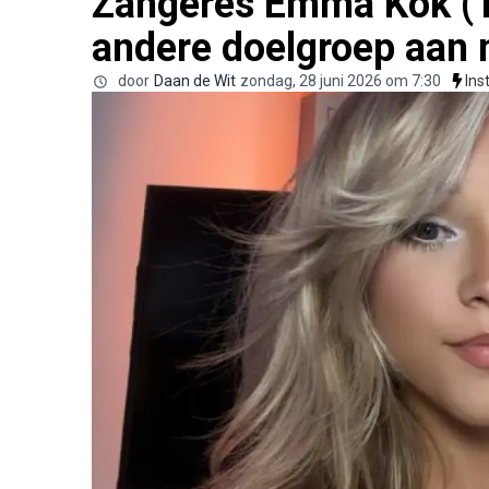
Zangeres Emma Kok (18
andere doelgroep aan 
door
Daan de Wit
zondag, 28 juni 2026 om 7:30
Ins