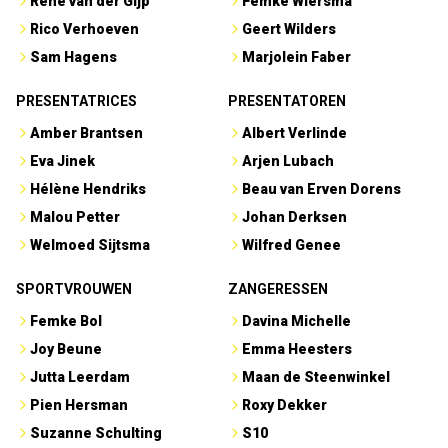
René van der Gijp
Femke Wiersma
Rico Verhoeven
Geert Wilders
Sam Hagens
Marjolein Faber
PRESENTATRICES
PRESENTATOREN
Amber Brantsen
Albert Verlinde
Eva Jinek
Arjen Lubach
Hélène Hendriks
Beau van Erven Dorens
Malou Petter
Johan Derksen
Welmoed Sijtsma
Wilfred Genee
SPORTVROUWEN
ZANGERESSEN
Femke Bol
Davina Michelle
Joy Beune
Emma Heesters
Jutta Leerdam
Maan de Steenwinkel
Pien Hersman
Roxy Dekker
Suzanne Schulting
S10