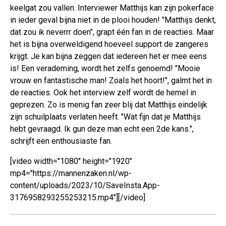
keelgat zou vallen. Interviewer Matthijs kan zijn pokerface
in ieder geval bijna niet in de plooi houden! "Matthijs denkt,
dat zou ik neverrr doen", grapt één fan in de reacties. Maar
het is bijna overweldigend hoeveel support de zangeres
krijgt. Je kan bijna zeggen dat iedereen het er mee eens
is! Een verademing, wordt het zelfs genoemd! "Mooie
vrouw en fantastische man! Zoals het hoort!", galmt het in
de reacties. Ook het interview zelf wordt de hemel in
geprezen. Zo is menig fan zeer blij dat Matthijs eindelijk
zijn schuilplaats verlaten heeft. "Wat fijn dat je Matthijs
hebt gevraagd. Ik gun deze man echt een 2de kans.",
schrijft een enthousiaste fan.
[video width="1080" height="1920"
mp4="https://mannenzaken.nl/wp-
content/uploads/2023/10/SaveInsta.App-
3176958293255253215.mp4"][/video]