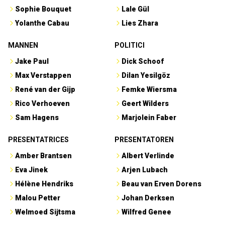
Sophie Bouquet
Lale Gül
Yolanthe Cabau
Lies Zhara
MANNEN
POLITICI
Jake Paul
Dick Schoof
Max Verstappen
Dilan Yesilgöz
René van der Gijp
Femke Wiersma
Rico Verhoeven
Geert Wilders
Sam Hagens
Marjolein Faber
PRESENTATRICES
PRESENTATOREN
Amber Brantsen
Albert Verlinde
Eva Jinek
Arjen Lubach
Hélène Hendriks
Beau van Erven Dorens
Malou Petter
Johan Derksen
Welmoed Sijtsma
Wilfred Genee