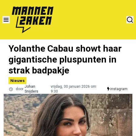
Yolanthe Cabau showt haar
gigantische pluspunten in
strak badpakje
Nieuws
Johan
vrijdag, 30 januari 2026 om
door
instagram
Snijders
9:30