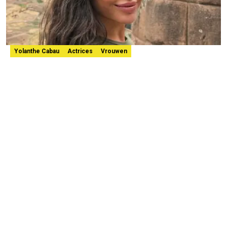
Yolanthe Cabau
Actrices
Vrouwen