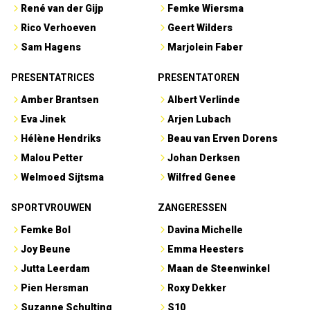
René van der Gijp
Femke Wiersma
Rico Verhoeven
Geert Wilders
Sam Hagens
Marjolein Faber
PRESENTATRICES
PRESENTATOREN
Amber Brantsen
Albert Verlinde
Eva Jinek
Arjen Lubach
Hélène Hendriks
Beau van Erven Dorens
Malou Petter
Johan Derksen
Welmoed Sijtsma
Wilfred Genee
SPORTVROUWEN
ZANGERESSEN
Femke Bol
Davina Michelle
Joy Beune
Emma Heesters
Jutta Leerdam
Maan de Steenwinkel
Pien Hersman
Roxy Dekker
Suzanne Schulting
S10