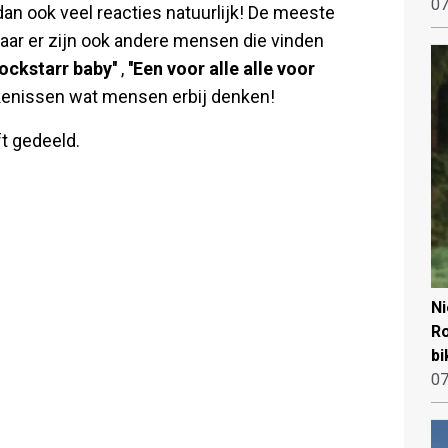
07
dan ook veel reacties natuurlijk! De meeste
maar er zijn ook andere mensen die vinden
Rockstarr baby''
,
''Een voor alle alle voor
enissen wat mensen erbij denken!
ft gedeeld.
N
Ro
bi
07