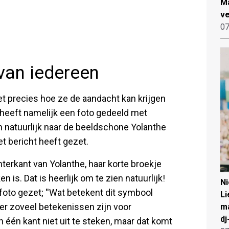
Ma
ve
07
van iedereen
et precies hoe ze de aandacht kan krijgen
 heeft namelijk een foto gedeeld met
an natuurlijk naar de beeldschone Yolanthe
et bericht heeft gezet.
terkant van Yolanthe, haar korte broekje
n is. Dat is heerlijk om te zien natuurlijk!
N
 foto gezet; ''Wat betekent dit symbool
Li
er zoveel betekenissen zijn voor
ma
dj
n één kant niet uit te steken, maar dat komt