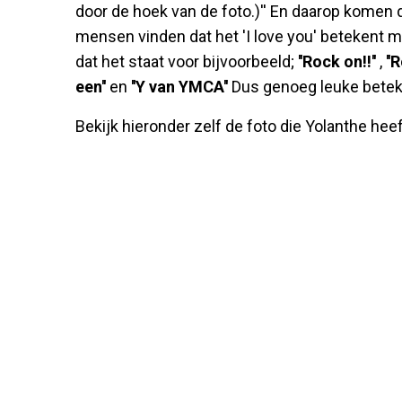
door de hoek van de foto.)'' En daarop komen 
mensen vinden dat het 'I love you' betekent 
dat het staat voor bijvoorbeeld;
''Rock on!!''
,
''
een''
en
''Y van YMCA''
Dus genoeg leuke betek
Bekijk hieronder zelf de foto die Yolanthe hee