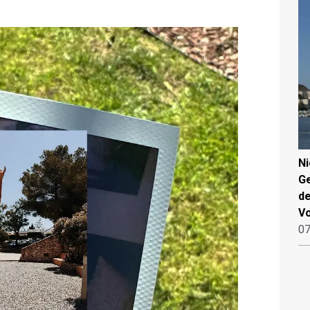
N
Ge
de
V
07