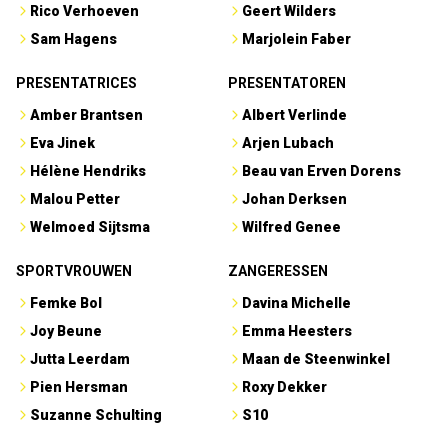
Rico Verhoeven
Geert Wilders
Sam Hagens
Marjolein Faber
PRESENTATRICES
PRESENTATOREN
Amber Brantsen
Albert Verlinde
Eva Jinek
Arjen Lubach
Hélène Hendriks
Beau van Erven Dorens
Malou Petter
Johan Derksen
Welmoed Sijtsma
Wilfred Genee
SPORTVROUWEN
ZANGERESSEN
Femke Bol
Davina Michelle
Joy Beune
Emma Heesters
Jutta Leerdam
Maan de Steenwinkel
Pien Hersman
Roxy Dekker
Suzanne Schulting
S10