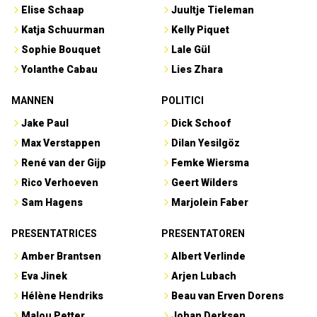
Elise Schaap
Juultje Tieleman
Katja Schuurman
Kelly Piquet
Sophie Bouquet
Lale Gül
Yolanthe Cabau
Lies Zhara
MANNEN
POLITICI
Jake Paul
Dick Schoof
Max Verstappen
Dilan Yesilgöz
René van der Gijp
Femke Wiersma
Rico Verhoeven
Geert Wilders
Sam Hagens
Marjolein Faber
PRESENTATRICES
PRESENTATOREN
Amber Brantsen
Albert Verlinde
Eva Jinek
Arjen Lubach
Hélène Hendriks
Beau van Erven Dorens
Malou Petter
Johan Derksen