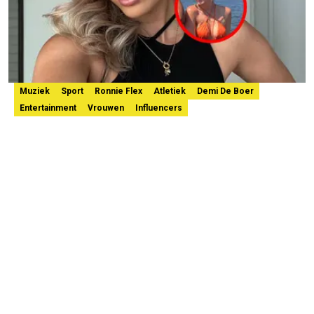
Muziek
Sport
Ronnie Flex
Atletiek
Demi De Boer
Entertainment
Vrouwen
Influencers