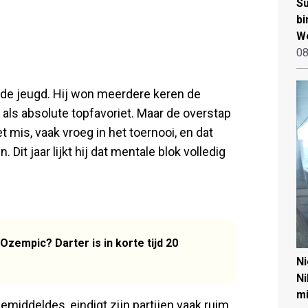
Su
bi
W
08
 de jeugd. Hij won meerdere keren de
 als absolute topfavoriet. Maar de overstap
et mis, vaak vroeg in het toernooi, en dat
t jaar lijkt hij dat mentale blok volledig
Ozempic? Darter is in korte tijd 20
N
Ni
mi
emiddeldes, eindigt zijn partijen vaak ruim