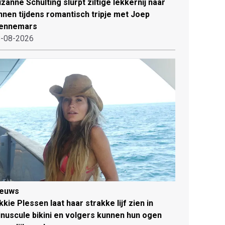
zanne Schulting slurpt ziltige lekkernij naar
nnen tijdens romantisch tripje met Joep
ennemars
-08-2026
ieuws
kkie Plessen laat haar strakke lijf zien in
nuscule bikini en volgers kunnen hun ogen