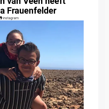
an van Veen heeft
na Frauenfelder
instagram