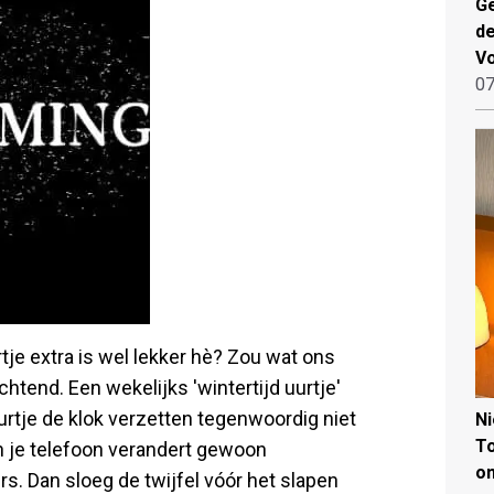
Ge
de
V
07
tje extra is wel lekker hè? Zou wat ons
tend. Een wekelijks 'wintertijd uurtje'
uurtje de klok verzetten tegenwoordig niet
N
To
n je telefoon verandert gewoon
on
s. Dan sloeg de twijfel vóór het slapen