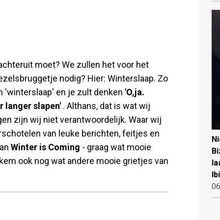
f achteruit moet? We zullen het voor het
ezelsbruggetje nodig? Hier: Winterslaap. Zo
an 'winterslaap' en je zult denken
'O,ja.
r langer slapen'
. Althans, dat is wat wij
en zijn wij niet verantwoordelijk. Waar wij
orschotelen van leuke berichten, feitjes en
N
van
Winter is Coming
- graag wat mooie
Bi
iekem ook nog wat andere mooie grietjes van
la
Ib
06