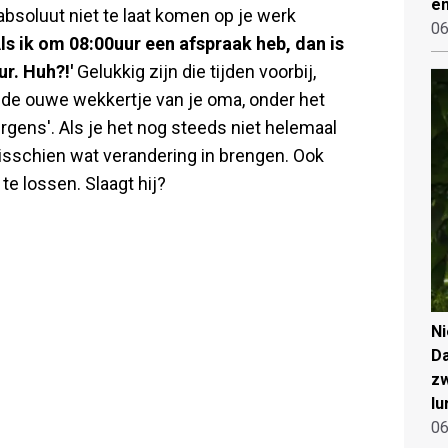
en
 absoluut niet te laat komen op je werk
06
ls ik om 08:00uur een afspraak heb, dan is
r. Huh?!'
Gelukkig zijn die tijden voorbij,
ende ouwe wekkertje van je oma, onder het
nergens'. Als je het nog steeds niet helemaal
sschien wat verandering in brengen. Ook
te lossen. Slaagt hij?
N
Da
zw
lu
06