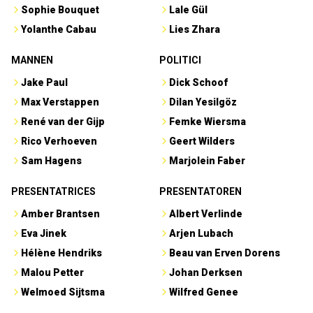
Sophie Bouquet
Lale Gül
Yolanthe Cabau
Lies Zhara
MANNEN
POLITICI
Jake Paul
Dick Schoof
Max Verstappen
Dilan Yesilgöz
René van der Gijp
Femke Wiersma
Rico Verhoeven
Geert Wilders
Sam Hagens
Marjolein Faber
PRESENTATRICES
PRESENTATOREN
Amber Brantsen
Albert Verlinde
Eva Jinek
Arjen Lubach
Hélène Hendriks
Beau van Erven Dorens
Malou Petter
Johan Derksen
Welmoed Sijtsma
Wilfred Genee