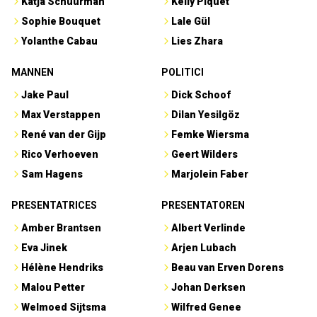
Katja Schuurman
Kelly Piquet
Sophie Bouquet
Lale Gül
Yolanthe Cabau
Lies Zhara
MANNEN
POLITICI
Jake Paul
Dick Schoof
Max Verstappen
Dilan Yesilgöz
René van der Gijp
Femke Wiersma
Rico Verhoeven
Geert Wilders
Sam Hagens
Marjolein Faber
PRESENTATRICES
PRESENTATOREN
Amber Brantsen
Albert Verlinde
Eva Jinek
Arjen Lubach
Hélène Hendriks
Beau van Erven Dorens
Malou Petter
Johan Derksen
Welmoed Sijtsma
Wilfred Genee