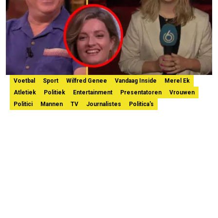
Voetbal
Sport
Wilfred Genee
Vandaag Inside
Merel Ek
Atletiek
Politiek
Entertainment
Presentatoren
Vrouwen
Politici
Mannen
TV
Journalistes
Politica's