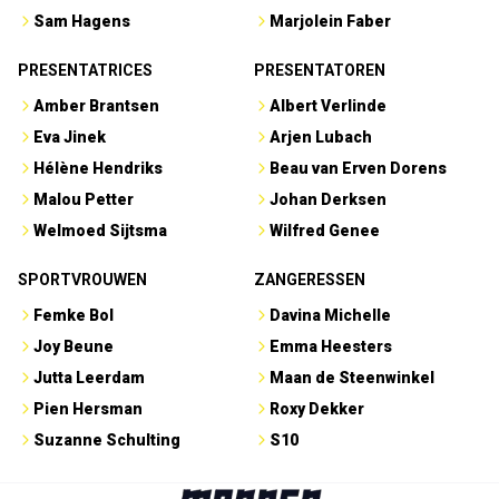
Sam Hagens
Marjolein Faber
PRESENTATRICES
PRESENTATOREN
Amber Brantsen
Albert Verlinde
Eva Jinek
Arjen Lubach
Hélène Hendriks
Beau van Erven Dorens
Malou Petter
Johan Derksen
Welmoed Sijtsma
Wilfred Genee
SPORTVROUWEN
ZANGERESSEN
Femke Bol
Davina Michelle
Joy Beune
Emma Heesters
Jutta Leerdam
Maan de Steenwinkel
Pien Hersman
Roxy Dekker
Suzanne Schulting
S10