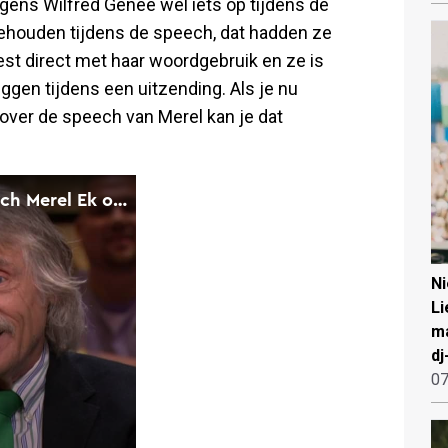
olgens Wilfred Genee wel iets op tijdens de
gehouden tijdens de speech, dat hadden ze
est direct met haar woordgebruik en ze is
ggen tijdens een uitzending. Als je nu
over de speech van Merel kan je dat
N
Li
ma
dj
07