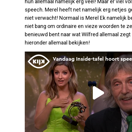
hun allemaal namelijk erg veel! Maar er viel v
speech. Merel heeft net namelijk erg netjes 
niet verwacht! Normaal is Merel Ek namelijk b
niet bang om ordinaire en vieze woorden te ze
benieuwd bent naar wat Wilfred allemaal zegt 
hieronder allemaal bekijken!