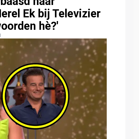
rbaasd naar
el Ek bij Televizier
woorden hè?'
1