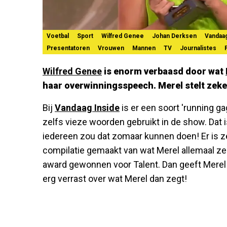
Voetbal
Sport
Wilfred Genee
Johan Derksen
Vandaag
Presentatoren
Vrouwen
Mannen
TV
Journalistes
Wilfred Genee
is enorm verbaasd door wat
haar overwinningsspeech. Merel stelt zeke
Bij
Vandaag Inside
is er een soort 'running ga
zelfs vieze woorden gebruikt in de show. Dat i
iedereen zou dat zomaar kunnen doen! Er is z
compilatie gemaakt van wat Merel allemaal zegt
award gewonnen voor Talent. Dan geeft Merel
erg verrast over wat Merel dan zegt!