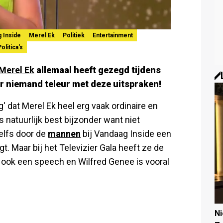
 Inside
Merel Ek
Politiek
Entertainment
Politica's
Merel Ek
allemaal heeft gezegd tijdens
r niemand teleur met deze uitspraken!
g' dat Merel Ek heel erg vaak ordinaire en
s natuurlijk best bijzonder want niet
elfs door de
mannen
bij Vandaag Inside een
. Maar bij het Televizier Gala heeft ze de
 ook een speech en Wilfred Genee is vooral
N