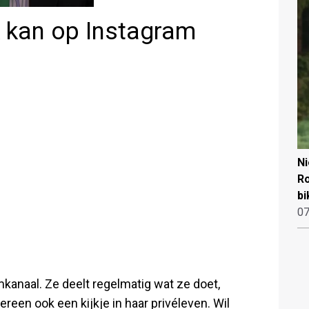
k kan op Instagram
N
Ro
bi
07
mkanaal. Ze deelt regelmatig wat ze doet,
ereen ook een kijkje in haar privéleven. Wil