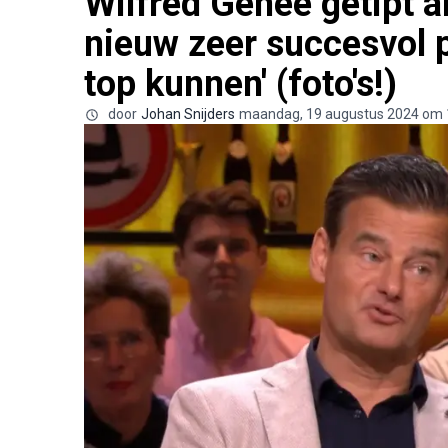
Wilfred Genee getipt a
nieuw zeer succesvol 
top kunnen' (foto's!)
door
Johan Snijders
maandag, 19 augustus 2024 om 