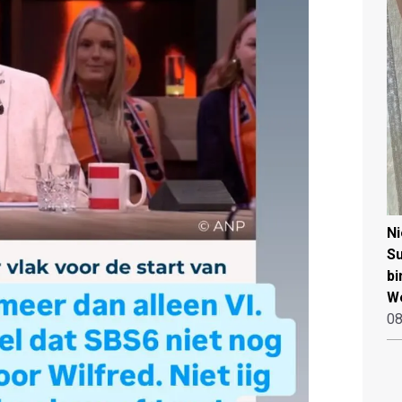
N
Su
bi
W
08