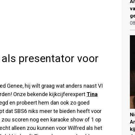
An
va
ge
08
 als presentator voor
ed Genee, hij wilt graag wat anders naast VI
orden! Onze bekende kijkcijferexpert
Tina
zegd en probeert hem dan ook zo goed
jpt dat SBS6 niks meer te bieden heeft voor
N
ed zou scoren nog een karaoke show of 1 op
An
 echt alleen zou kunnen voor Wilfred als het
ki