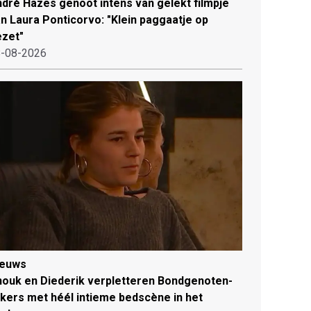
dré Hazes genoot intens van gelekt filmpje
n Laura Ponticorvo: "Klein paggaatje op
zet"
-08-2026
ieuws
ouk en Diederik verpletteren Bondgenoten-
jkers met héél intieme bedscène in het