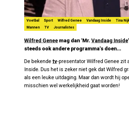
Voetbal
Sport
Wilfred Genee
Vandaag Inside
Tina Ni
Mannen
TV
Journalistes
Wilfred Genee
mag dan 'Mr.
Vandaag Inside
steeds ook andere programma's doen...
De bekende
tv
-presentator Wilfred Genee zit
Inside. Dus het is zeker niet gek dat Wilfred 
als een leuke uitdaging. Maar dan wordt hij op
misschien wel werkelijkheid gaat worden!