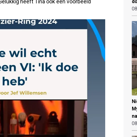
 Gelukkig heeft Tina ook een voorbeeld
d
08
N
My
na
08