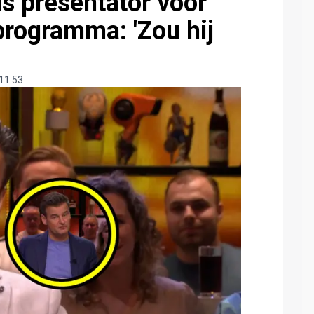
ls presentator voor
programma: 'Zou hij
11:53