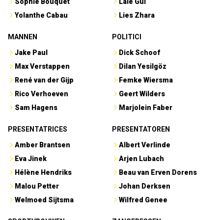
Sophie Bouquet
Lale Gül
Yolanthe Cabau
Lies Zhara
MANNEN
POLITICI
Jake Paul
Dick Schoof
Max Verstappen
Dilan Yesilgöz
René van der Gijp
Femke Wiersma
Rico Verhoeven
Geert Wilders
Sam Hagens
Marjolein Faber
PRESENTATRICES
PRESENTATOREN
Amber Brantsen
Albert Verlinde
Eva Jinek
Arjen Lubach
Hélène Hendriks
Beau van Erven Dorens
Malou Petter
Johan Derksen
Welmoed Sijtsma
Wilfred Genee