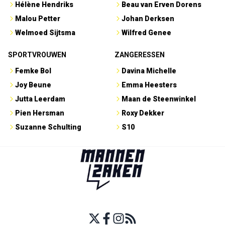
Hélène Hendriks
Beau van Erven Dorens
Malou Petter
Johan Derksen
Welmoed Sijtsma
Wilfred Genee
SPORTVROUWEN
ZANGERESSEN
Femke Bol
Davina Michelle
Joy Beune
Emma Heesters
Jutta Leerdam
Maan de Steenwinkel
Pien Hersman
Roxy Dekker
Suzanne Schulting
S10