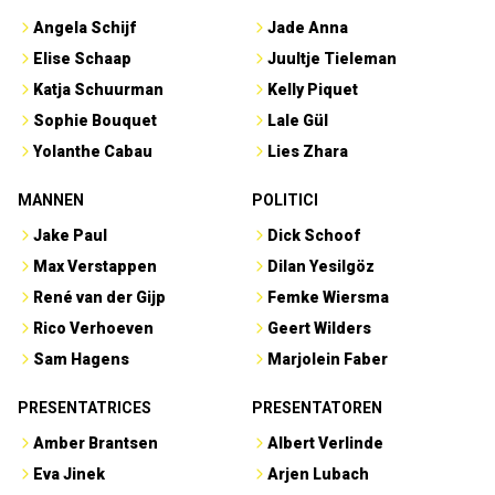
Angela Schijf
Jade Anna
Elise Schaap
Juultje Tieleman
Katja Schuurman
Kelly Piquet
Sophie Bouquet
Lale Gül
Yolanthe Cabau
Lies Zhara
MANNEN
POLITICI
Jake Paul
Dick Schoof
Max Verstappen
Dilan Yesilgöz
René van der Gijp
Femke Wiersma
Rico Verhoeven
Geert Wilders
Sam Hagens
Marjolein Faber
PRESENTATRICES
PRESENTATOREN
Amber Brantsen
Albert Verlinde
Eva Jinek
Arjen Lubach