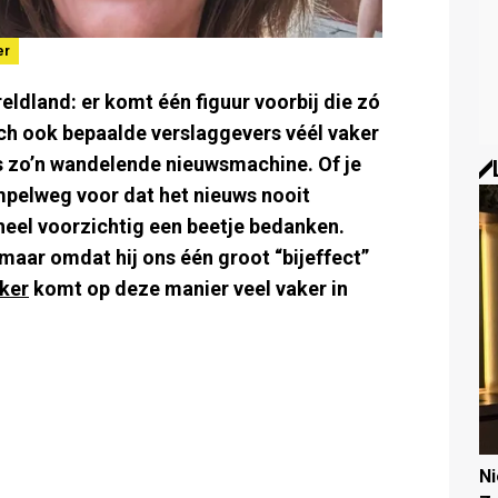
er
eldland: er komt één figuur voorbij die zó
sch ook bepaalde verslaggevers véél vaker
s zo’n wandelende nieuwsmachine. Of je
impelweg voor dat het nieuws nooit
heel voorzichtig een beetje bedanken.
, maar omdat hij ons één groot “bijeffect”
ker
komt op deze manier veel vaker in
N