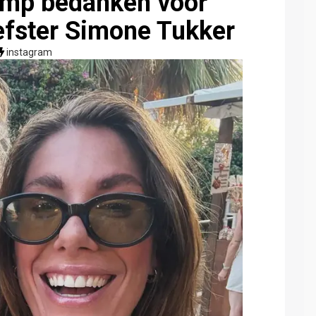
ump bedanken voor
efster Simone Tukker
instagram