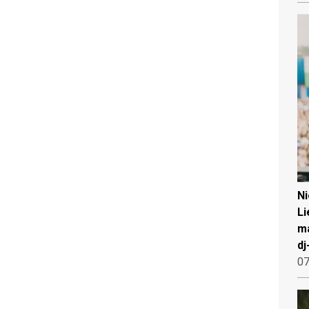
N
Li
ma
dj
07