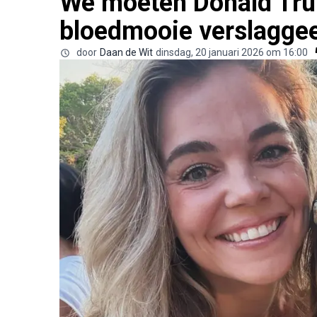
We moeten Donald Tr
bloedmooie verslagge
door
Daan de Wit
dinsdag, 20 januari 2026 om 16:00