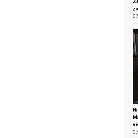
Za
zi
07
N
Ma
ve
07