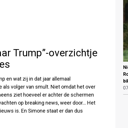
ar Trump”-overzichtje
les
N
Ro
 en wat zij in dat jaar allemaal
bi
e als volger van smult. Niet omdat het over
07
 ineens ziet hoeveel er achter de schermen
, wachten op breaking news, weer door… Het
nieuws is. En Simone staat er dan dus