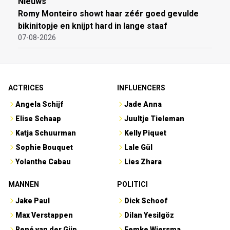
Nieuws
Romy Monteiro showt haar zéér goed gevulde
bikinitopje en knijpt hard in lange staaf
07-08-2026
ACTRICES
INFLUENCERS
Angela Schijf
Jade Anna
Elise Schaap
Juultje Tieleman
Katja Schuurman
Kelly Piquet
Sophie Bouquet
Lale Gül
Yolanthe Cabau
Lies Zhara
MANNEN
POLITICI
Jake Paul
Dick Schoof
Max Verstappen
Dilan Yesilgöz
René van der Gijp
Femke Wiersma