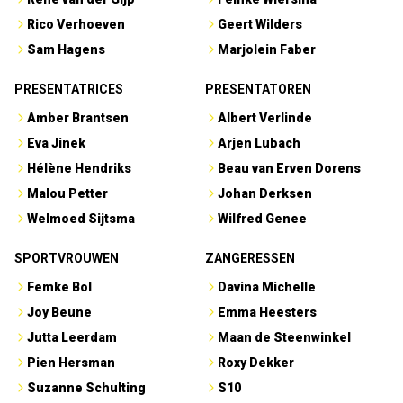
Rico Verhoeven
Geert Wilders
Sam Hagens
Marjolein Faber
PRESENTATRICES
PRESENTATOREN
Amber Brantsen
Albert Verlinde
Eva Jinek
Arjen Lubach
Hélène Hendriks
Beau van Erven Dorens
Malou Petter
Johan Derksen
Welmoed Sijtsma
Wilfred Genee
SPORTVROUWEN
ZANGERESSEN
Femke Bol
Davina Michelle
Joy Beune
Emma Heesters
Jutta Leerdam
Maan de Steenwinkel
Pien Hersman
Roxy Dekker
Suzanne Schulting
S10