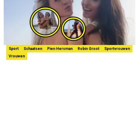
Sport
Schaatsen
Pien Hersman
Robin Groot
Sportvrouwen
Vrouwen