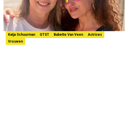
Katja Schuurman
GTST
Babette Van Veen
Actrices
Vrouwen