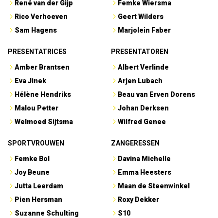
René van der Gijp
Femke Wiersma
Rico Verhoeven
Geert Wilders
Sam Hagens
Marjolein Faber
PRESENTATRICES
PRESENTATOREN
Amber Brantsen
Albert Verlinde
Eva Jinek
Arjen Lubach
Hélène Hendriks
Beau van Erven Dorens
Malou Petter
Johan Derksen
Welmoed Sijtsma
Wilfred Genee
SPORTVROUWEN
ZANGERESSEN
Femke Bol
Davina Michelle
Joy Beune
Emma Heesters
Jutta Leerdam
Maan de Steenwinkel
Pien Hersman
Roxy Dekker
Suzanne Schulting
S10