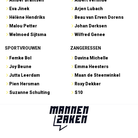
Amber Brantsen
Albert Verlinde
Eva Jinek
Arjen Lubach
Hélène Hendriks
Beau van Erven Dorens
Malou Petter
Johan Derksen
Welmoed Sijtsma
Wilfred Genee
SPORTVROUWEN
ZANGERESSEN
Femke Bol
Davina Michelle
Joy Beune
Emma Heesters
Jutta Leerdam
Maan de Steenwinkel
Pien Hersman
Roxy Dekker
Suzanne Schulting
S10