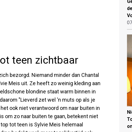
Ge
de
V
07
tot teen zichtbaar
 zich bezorgd. Niemand minder dan Chantal
ie Meis uit. Ze heeft zo weinig kleding aan
beeldschone blondine staat warm binnen in
aarom "Lieverd zet wel 'n muts op als je
s het ook niet verantwoord om naar buiten in
N
is om zo naar buiten te gaan, betekent niet
To
 top tot teen is Sylvie Meis helemaal
on