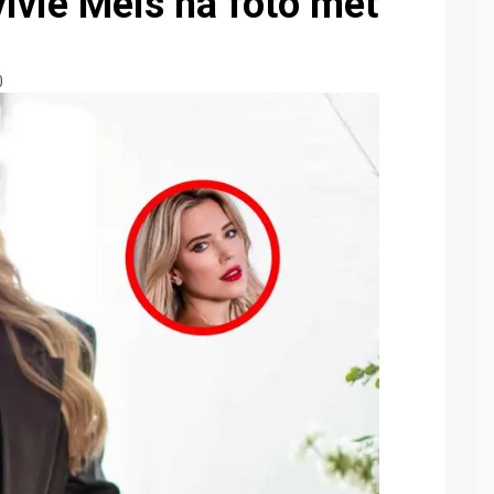
lvie Meis na foto met
0