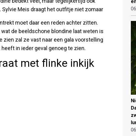
ine bedekt veel, maar tegelijkertijd ook
en
06
t. Sylvie Meis draagt het outfitje niet zomaar
ntrekt moet daar een reden achter zitten.
 wat de beeldschone blondine laat weten is
te zien zal ze vast naar een gala voorstelling
 heeft in ieder geval genoeg te zien.
aat met flinke inkijk
N
Da
zw
lu
06