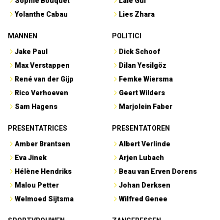
Sophie Bouquet
Lale Gül
Yolanthe Cabau
Lies Zhara
MANNEN
POLITICI
Jake Paul
Dick Schoof
Max Verstappen
Dilan Yesilgöz
René van der Gijp
Femke Wiersma
Rico Verhoeven
Geert Wilders
Sam Hagens
Marjolein Faber
PRESENTATRICES
PRESENTATOREN
Amber Brantsen
Albert Verlinde
Eva Jinek
Arjen Lubach
Hélène Hendriks
Beau van Erven Dorens
Malou Petter
Johan Derksen
Welmoed Sijtsma
Wilfred Genee