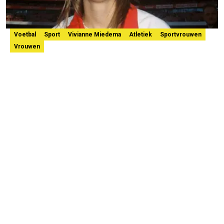
Voetbal
Sport
Vivianne Miedema
Atletiek
Sportvrouwen
Vrouwen