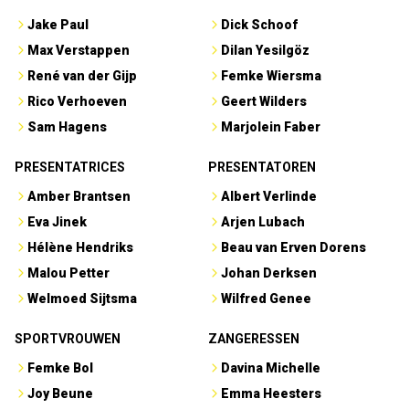
Jake Paul
Dick Schoof
Max Verstappen
Dilan Yesilgöz
René van der Gijp
Femke Wiersma
Rico Verhoeven
Geert Wilders
Sam Hagens
Marjolein Faber
PRESENTATRICES
PRESENTATOREN
Amber Brantsen
Albert Verlinde
Eva Jinek
Arjen Lubach
Hélène Hendriks
Beau van Erven Dorens
Malou Petter
Johan Derksen
Welmoed Sijtsma
Wilfred Genee
SPORTVROUWEN
ZANGERESSEN
Femke Bol
Davina Michelle
Joy Beune
Emma Heesters