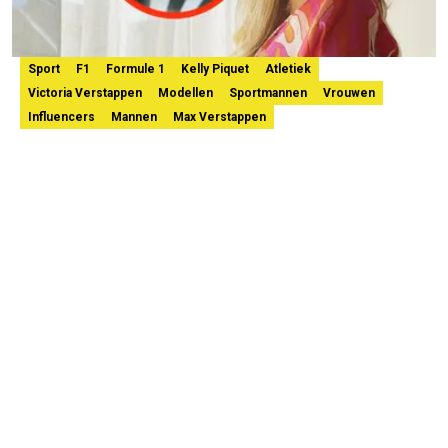
Sport
F1
Formule 1
Kelly Piquet
Atletiek
Victoria Verstappen
Modellen
Sportmannen
Vrouwen
Influencers
Mannen
Max Verstappen