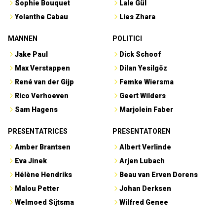
Sophie Bouquet
Lale Gül
Yolanthe Cabau
Lies Zhara
MANNEN
POLITICI
Jake Paul
Dick Schoof
Max Verstappen
Dilan Yesilgöz
René van der Gijp
Femke Wiersma
Rico Verhoeven
Geert Wilders
Sam Hagens
Marjolein Faber
PRESENTATRICES
PRESENTATOREN
Amber Brantsen
Albert Verlinde
Eva Jinek
Arjen Lubach
Hélène Hendriks
Beau van Erven Dorens
Malou Petter
Johan Derksen
Welmoed Sijtsma
Wilfred Genee