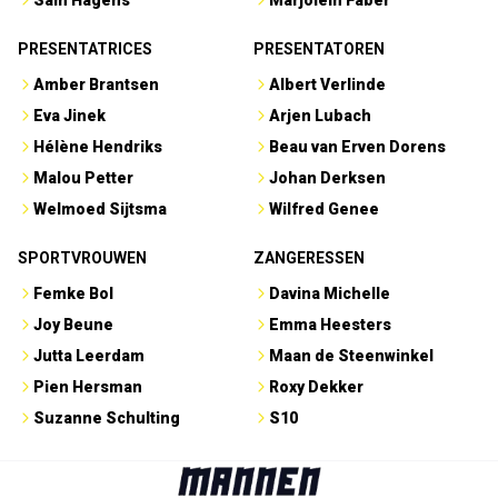
Sam Hagens
Marjolein Faber
PRESENTATRICES
PRESENTATOREN
Amber Brantsen
Albert Verlinde
Eva Jinek
Arjen Lubach
Hélène Hendriks
Beau van Erven Dorens
Malou Petter
Johan Derksen
Welmoed Sijtsma
Wilfred Genee
SPORTVROUWEN
ZANGERESSEN
Femke Bol
Davina Michelle
Joy Beune
Emma Heesters
Jutta Leerdam
Maan de Steenwinkel
Pien Hersman
Roxy Dekker
Suzanne Schulting
S10