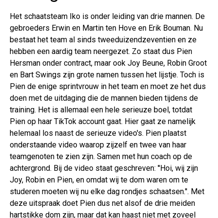
Het schaatsteam Iko is onder leiding van drie mannen. De
gebroeders Erwin en Martin ten Hove en Erik Bouman. Nu
bestaat het team al sinds tweeduizendzeventien en ze
hebben een aardig team neergezet. Zo staat dus Pien
Hersman onder contract, maar ook Joy Beune, Robin Groot
en Bart Swings zijn grote namen tussen het lijstje. Toch is
Pien de enige sprintvrouw in het team en moet ze het dus
doen met de uitdaging die de mannen bieden tijdens de
training. Het is allemaal een hele serieuze boel, totdat
Pien op haar TikTok account gaat. Hier gaat ze namelijk
helemaal los naast de serieuze video's. Pien plaatst
onderstaande video waarop zijzelf en twee van haar
teamgenoten te zien zijn. Samen met hun coach op de
achtergrond. Bij de video staat geschreven: ''Hoi, wij zijn
Joy, Robin en Pien, en omdat wij te dom waren om te
studeren moeten wij nu elke dag rondjes schaatsen.''. Met
deze uitspraak doet Pien dus net alsof de drie meiden
hartstikke dom zijn, maar dat kan haast niet met zoveel