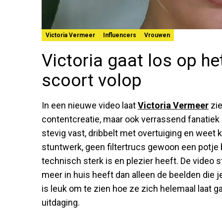
Victoria Vermeer
Influencers
Vrouwen
Victoria gaat los op he
scoort volop
In een nieuwe video laat
Victoria Vermeer
zie
contentcreatie, maar ook verrassend fanatiek i
stevig vast, dribbelt met overtuiging en weet 
stuntwerk, geen filtertrucs gewoon een potje 
technisch sterk is en plezier heeft. De video str
meer in huis heeft dan alleen de beelden die j
is leuk om te zien hoe ze zich helemaal laat g
uitdaging.