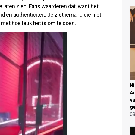
te laten zien. Fans waarderen dat, want het
d en authenticiteit. Je ziet iemand die niet
k met hoe leuk het is om te doen.
N
An
va
ge
08