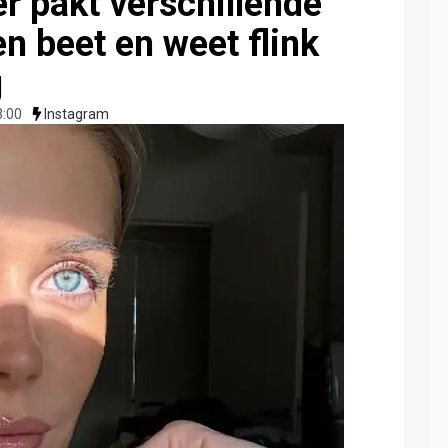
r pakt verschillende
n beet en weet flink
g
3:00
Instagram