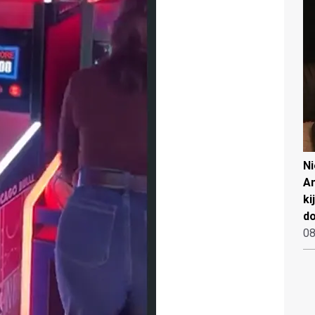
N
An
ki
d
08