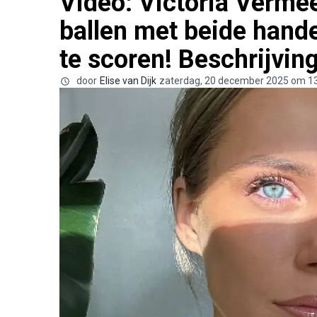
Video: Victoria Vermee
ballen met beide hande
te scoren! Beschrijvin
door
Elise van Dijk
zaterdag, 20 december 2025 om 1