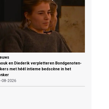
ieuws
ouk en Diederik verpletteren Bondgenoten-
jkers met héél intieme bedscène in het
onker
-08-2026