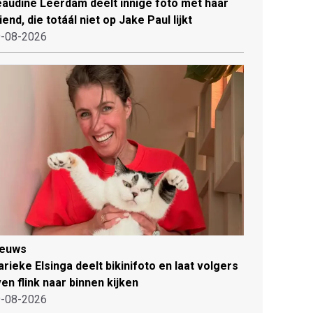
audine Leerdam deelt innige foto met haar
iend, die totáál niet op Jake Paul lijkt
-08-2026
ieuws
rieke Elsinga deelt bikinifoto en laat volgers
en flink naar binnen kijken
-08-2026