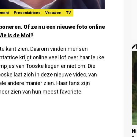
nment
Presentatrices
Vrouwen
TV
imponeren. Of ze nu een nieuwe foto online
ie is de Mol
?
este kant zien. Daarom vinden mensen
atrice krijgt online veel lof over haar leuke
ilmpjes van Tooske liegen er niet om. Die
Tooske laat zich in deze nieuwe video, van
le andere manier zien. Haar fans zijn
 meer zien van hun meest favoriete
N