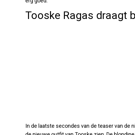
erg goed.
Tooske Ragas draagt bi
In de laatste secondes van de teaser van de 
de nieuwe outfit van Tooske zien. De blondine