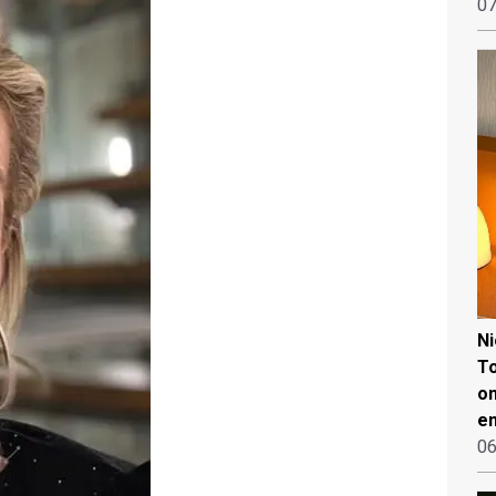
07
N
To
on
en
06