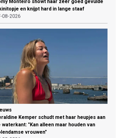
my Monteiro showt haar zéér goed gevulde
kinitopje en knijpt hard in lange staaf
-08-2026
ieuws
raldine Kemper schudt met haar heupjes aan
 waterkant: "Kan alleen maar houden van
olendamse vrouwen"