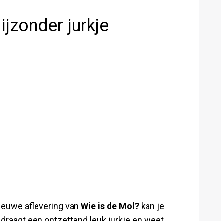
jzonder jurkje
nieuwe aflevering van
Wie is de Mol?
kan je
 draagt een ontzettend leuk jurkje en weet