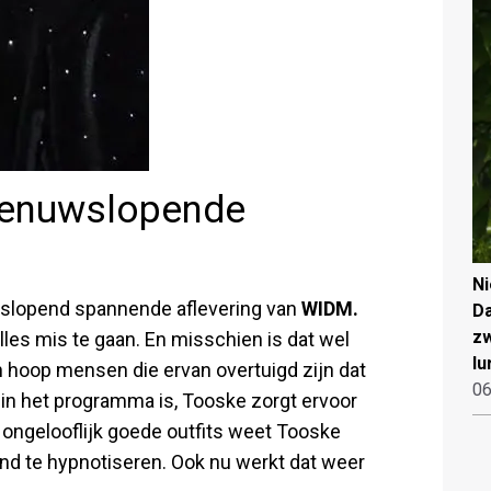
 zenuwslopende
N
uwslopend spannende aflevering van
WIDM.
Da
zw
 alles mis te gaan. En misschien is dat wel
lu
n hoop mensen die ervan overtuigd zijn dat
06
er in het programma is, Tooske zorgt ervoor
r ongelooflijk goede outfits weet Tooske
and te hypnotiseren. Ook nu werkt dat weer