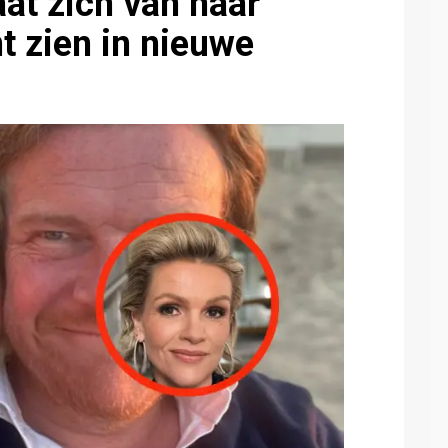
at zich van haar
nt zien in nieuwe