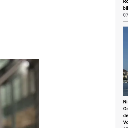
Ro
bi
07
N
Ge
de
V