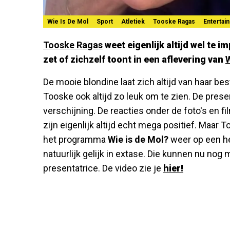
Wie Is De Mol
Sport
Atletiek
Tooske Ragas
Entertai
Tooske Ragas
weet eigenlijk altijd wel te 
zet of zichzelf toont in een aflevering van
W
De mooie blondine laat zich altijd van haar b
Tooske ook altijd zo leuk om te zien. De present
verschijning. De reacties onder de foto's en f
zijn eigenlijk altijd echt mega positief. Maar 
het programma
Wie is de Mol?
weer op een he
natuurlijk gelijk in extase. Die kunnen nu nog
presentatrice. De video zie je
hier!