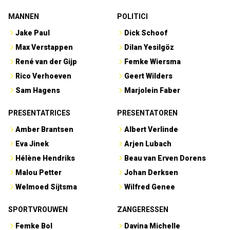
MANNEN
POLITICI
Jake Paul
Dick Schoof
Max Verstappen
Dilan Yesilgöz
René van der Gijp
Femke Wiersma
Rico Verhoeven
Geert Wilders
Sam Hagens
Marjolein Faber
PRESENTATRICES
PRESENTATOREN
Amber Brantsen
Albert Verlinde
Eva Jinek
Arjen Lubach
Hélène Hendriks
Beau van Erven Dorens
Malou Petter
Johan Derksen
Welmoed Sijtsma
Wilfred Genee
SPORTVROUWEN
ZANGERESSEN
Femke Bol
Davina Michelle