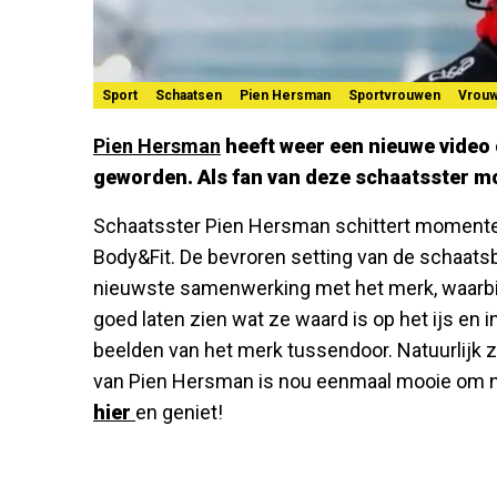
Sport
Schaatsen
Pien Hersman
Sportvrouwen
Vrou
Pien Hersman
heeft weer een nieuwe video o
geworden. Als fan van deze schaatsster mo
Schaatsster Pien Hersman schittert momente
Body&Fit. De bevroren setting van de schaats
nieuwste samenwerking met het merk, waarbij z
goed laten zien wat ze waard is op het ijs e
beelden van het merk tussendoor. Natuurlijk zi
van Pien Hersman is nou eenmaal mooie om naa
hier
en geniet!