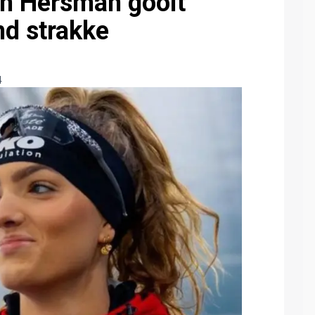
en Hersman gooit
nd strakke
4