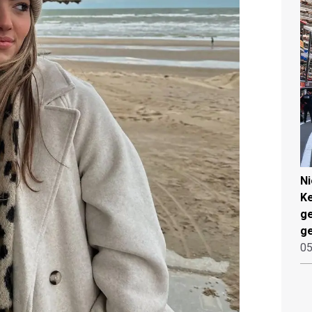
N
Ke
g
ge
05