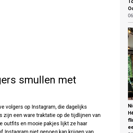
To
Oo
06
gers smullen met
N
e volgers op Instagram, die dagelijks
Hé
 zijn een ware traktatie op de tijdlijnen van
fl
 outfits en mooie pakjes lijkt ze haar
ee
sof Instagram niet genoeg kan krijgen van