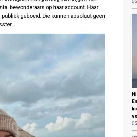
06
ntal bewonderaars op haar account. Haar
 publiek geboeid. Die kunnen absoluut geen
sster.
N
Em
li
ve
05