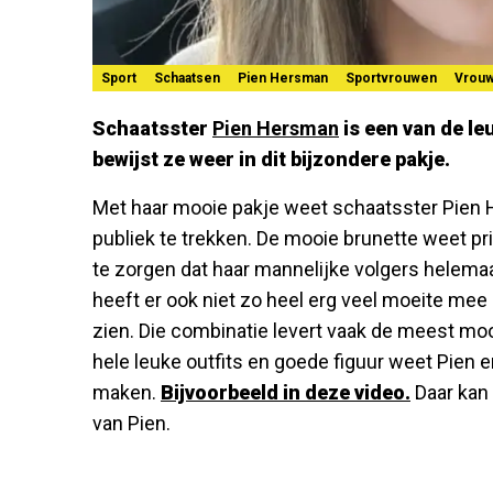
Sport
Schaatsen
Pien Hersman
Sportvrouwen
Vrou
Schaatsster
Pien Hersman
is een van de l
bewijst ze weer in dit bijzondere pakje.
Met haar mooie pakje weet schaatsster Pien H
publiek te trekken. De mooie brunette weet 
te zorgen dat haar mannelijke volgers helema
heeft er ook niet zo heel erg veel moeite mee 
zien. Die combinatie levert vaak de meest moo
hele leuke outfits en goede figuur weet Pien e
maken.
Bijvoorbeeld in deze video.
Daar kan
van Pien.