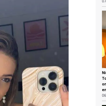
07
N
To
on
en
06