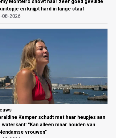
my Monteiro showt haar zéér goed gevulde
kinitopje en knijpt hard in lange staaf
-08-2026
ieuws
raldine Kemper schudt met haar heupjes aan
 waterkant: "Kan alleen maar houden van
olendamse vrouwen"