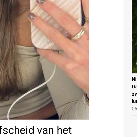
N
Da
zw
lu
06
scheid van het