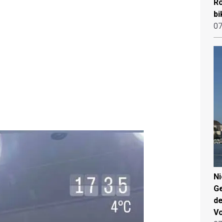
Ro
bi
07
N
Ge
de
V